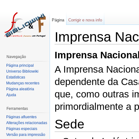
Página
Corrigir e nova info
Imprensa Naci
Imprensa Naciona
Navegação
Página principal
A Imprensa Nacional
Universo Bibliowiki
Estatísticas
dependente da Casa
Mudanças recentes
Página aleatória
que, como outras i
Ajuda
primordialmente a p
Ferramentas
Páginas afluentes
Sede
Alterações relacionadas
Páginas especiais
Versão para impressão