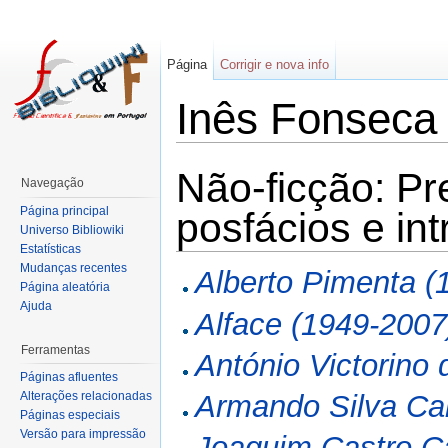
Página
Corrigir e nova info
Inês Fonseca
Não-ficção: Pr
Navegação
Página principal
posfácios e in
Universo Bibliowiki
Estatísticas
Mudanças recentes
Alberto Pimenta (
Página aleatória
Ajuda
Alface (1949-2007
Ferramentas
António Victorino 
Páginas afluentes
Alterações relacionadas
Armando Silva Car
Páginas especiais
Versão para impressão
Joaquim Castro C