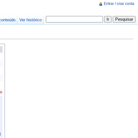
Entrar / criar conta
conteúdo
Ver histórico
co
1