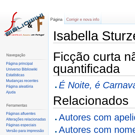
Página
Corrigir e nova info
Isabella Stur
Ficção curta n
Navegação
Página principal
quantificada
Universo Bibliowiki
Estatísticas
Mudanças recentes
É Noite, é Carnava
Página aleatória
Ajuda
Relacionados
Ferramentas
Páginas afluentes
Autores com apel
Alterações relacionadas
Páginas especiais
Autores com nome
Versão para impressão