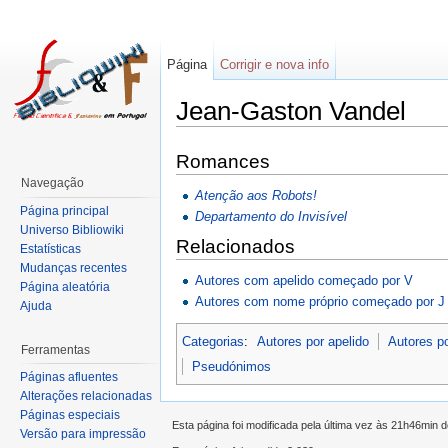
Página
Corrigir e nova info
Jean-Gaston Vandel
Romances
Navegação
Atenção aos Robots!
Página principal
Departamento do Invisível
Universo Bibliowiki
Relacionados
Estatísticas
Mudanças recentes
Autores com apelido começado por V
Página aleatória
Autores com nome próprio começado por J
Ajuda
Categorias
:
Autores por apelido
Autores p
Ferramentas
Pseudónimos
Páginas afluentes
Alterações relacionadas
Páginas especiais
Esta página foi modificada pela última vez às 21h46min
Versão para impressão