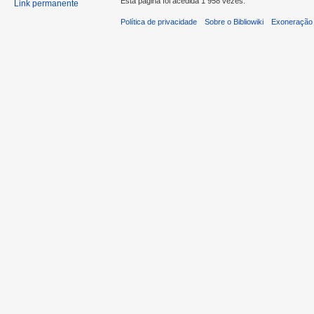
Esta página foi acedida 1 958 vezes.
Link permanente
Política de privacidade
Sobre o Bibliowiki
Exoneração 