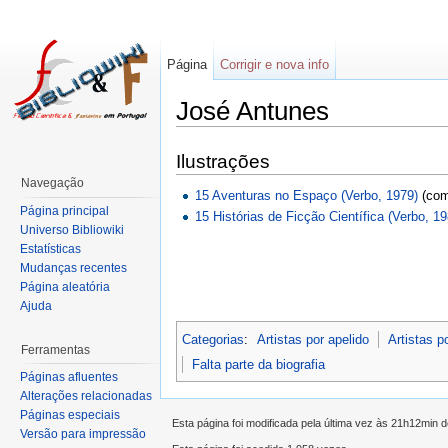
Página
Corrigir e nova info
José Antunes
Ilustrações
Navegação
15 Aventuras no Espaço (Verbo, 1979)
(co
Página principal
15 Histórias de Ficção Científica (Verbo, 19
Universo Bibliowiki
Estatísticas
Mudanças recentes
Página aleatória
Ajuda
Categorias
:
Artistas por apelido
Artistas p
Ferramentas
Falta parte da biografia
Páginas afluentes
Alterações relacionadas
Páginas especiais
Esta página foi modificada pela última vez às 21h12min 
Versão para impressão