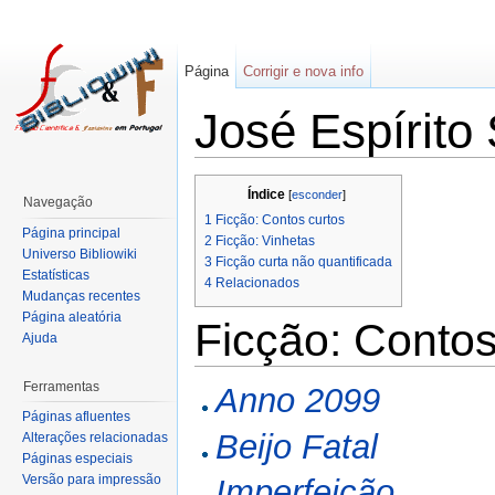
Página
Corrigir e nova info
José Espírito
Índice
[
esconder
]
Navegação
1
Ficção: Contos curtos
Página principal
2
Ficção: Vinhetas
Universo Bibliowiki
3
Ficção curta não quantificada
Estatísticas
4
Relacionados
Mudanças recentes
Página aleatória
Ficção: Contos
Ajuda
Ferramentas
Anno 2099
Páginas afluentes
Beijo Fatal
Alterações relacionadas
Páginas especiais
Versão para impressão
Imperfeição