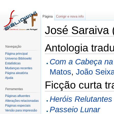
Página
Corrigir e nova info
José Saraiva (
Antologia trad
Navegação
Página principal
Universo Bibliowiki
Com a Cabeça na
Estatísticas
Mudanças recentes
Matos
,
João Seix
Página aleatória
Ajuda
Ficção curta t
Ferramentas
Páginas afluentes
Heróis Relutantes
Alterações relacionadas
Páginas especiais
Passeio Lunar
Versão para impressão