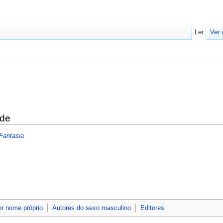
Ler
Ver 
 de
Fantasia
or nome próprio
Autores do sexo masculino
Editores