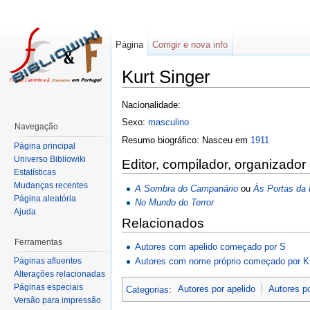
Página
Corrigir e nova info
Kurt Singer
Nacionalidade:
Sexo:
masculino
Navegação
Resumo biográfico: Nasceu em
1911
Página principal
Universo Bibliowiki
Editor, compilador, organizador
Estatísticas
Mudanças recentes
A Sombra do Campanário
ou
Às Portas da 
Página aleatória
No Mundo do Terror
Ajuda
Relacionados
Ferramentas
Autores com apelido começado por S
Autores com nome próprio começado por K
Páginas afluentes
Alterações relacionadas
Páginas especiais
Categorias
:
Autores por apelido
Autores p
Versão para impressão