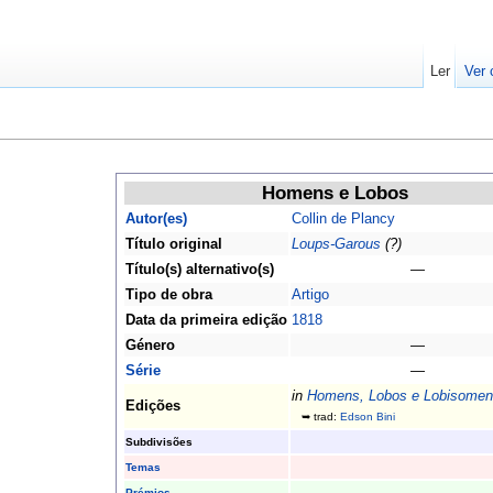
Ler
Ver 
Homens e Lobos
Autor(es)
Collin de Plancy
Título original
Loups-Garous
(?)
Título(s) alternativo(s)
—
Tipo de obra
Artigo
Data da primeira edição
1818
Género
—
Série
—
in
Homens, Lobos e Lobisomen
Edições
➥ trad:
Edson Bini
Subdivisões
Temas
Prémios