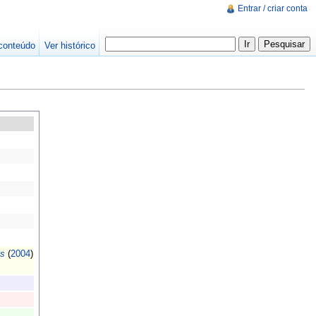
Entrar / criar conta
conteúdo
Ver histórico
s
(
2004
)