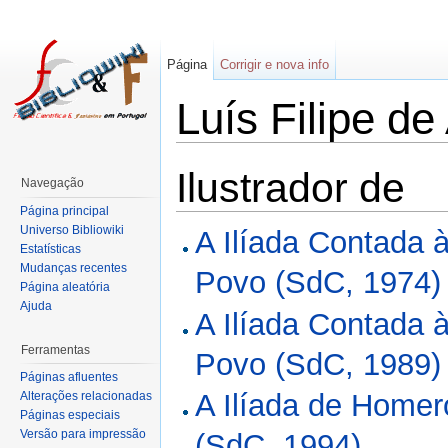
Página
Corrigir e nova info
Luís Filipe de
Ilustrador de
Navegação
Página principal
Universo Bibliowiki
A Ilíada Contada 
Estatísticas
Mudanças recentes
Povo (SdC, 1974)
Página aleatória
Ajuda
A Ilíada Contada 
Ferramentas
Povo (SdC, 1989)
Páginas afluentes
A Ilíada de Homer
Alterações relacionadas
Páginas especiais
Versão para impressão
(SdC, 1994)