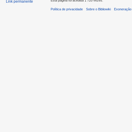
Esta página foi acedida 1 720 vezes.
Link permanente
Política de privacidade
Sobre o Bibliowiki
Exoneração 