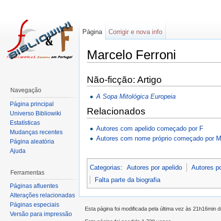
Página
Corrigir e nova info
Marcelo Ferroni
Não-ficção: Artigo
Navegação
A Sopa Mitológica Europeia
Página principal
Relacionados
Universo Bibliowiki
Estatísticas
Autores com apelido começado por F
Mudanças recentes
Autores com nome próprio começado por 
Página aleatória
Ajuda
Categorias
:
Autores por apelido
Autores p
Ferramentas
Falta parte da biografia
Páginas afluentes
Alterações relacionadas
Páginas especiais
Esta página foi modificada pela última vez às 21h16min d
Versão para impressão