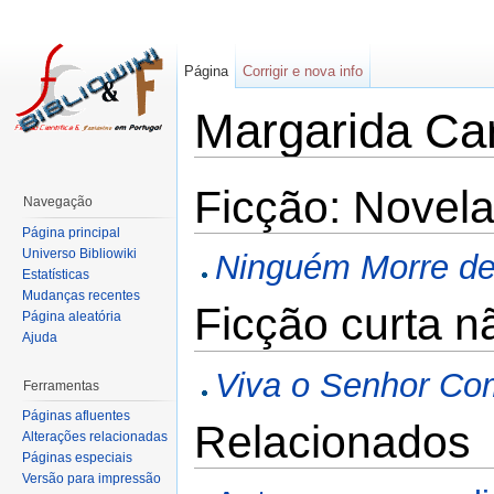
Página
Corrigir e nova info
Margarida Car
Ficção: Novel
Navegação
Página principal
Universo Bibliowiki
Ninguém Morre de
Estatísticas
Mudanças recentes
Ficção curta n
Página aleatória
Ajuda
Viva o Senhor Co
Ferramentas
Páginas afluentes
Relacionados
Alterações relacionadas
Páginas especiais
Versão para impressão