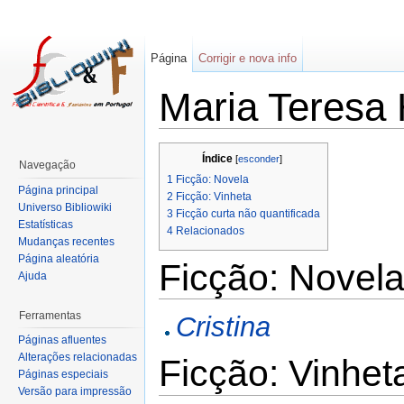
Página
Corrigir e nova info
Maria Teresa 
Índice
[
esconder
]
Navegação
1
Ficção: Novela
Página principal
2
Ficção: Vinheta
Universo Bibliowiki
3
Ficção curta não quantificada
Estatísticas
4
Relacionados
Mudanças recentes
Página aleatória
Ficção: Novel
Ajuda
Ferramentas
Cristina
Páginas afluentes
Alterações relacionadas
Ficção: Vinhet
Páginas especiais
Versão para impressão