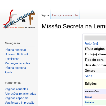
Página
Corrigir e nova info
Missão Secreta na Lem
Navegação
Autor(es)
Título original
Página principal
Título(s) altern
Universo Bibliowiki
Estatísticas
Tipo de obra
Mudanças recentes
Data da primei
Página aleatória
Género
Ajuda
Série
Ferramentas
Edições
Páginas afluentes
Subdivisões
Alterações relacionadas
Temas
Páginas especiais
Prémios
Versão para impressão