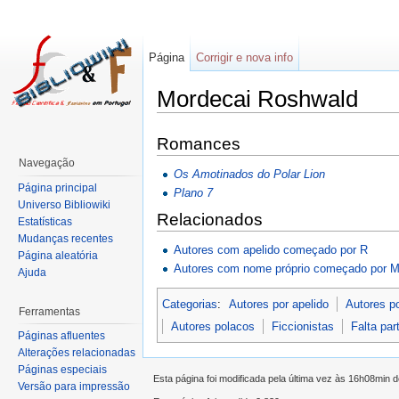
Página
Corrigir e nova info
Mordecai Roshwald
Romances
Navegação
Os Amotinados do Polar Lion
Página principal
Plano 7
Universo Bibliowiki
Relacionados
Estatísticas
Mudanças recentes
Autores com apelido começado por R
Página aleatória
Autores com nome próprio começado por 
Ajuda
Categorias
:
Autores por apelido
Autores p
Ferramentas
Autores polacos
Ficcionistas
Falta par
Páginas afluentes
Alterações relacionadas
Páginas especiais
Esta página foi modificada pela última vez às 16h08min 
Versão para impressão