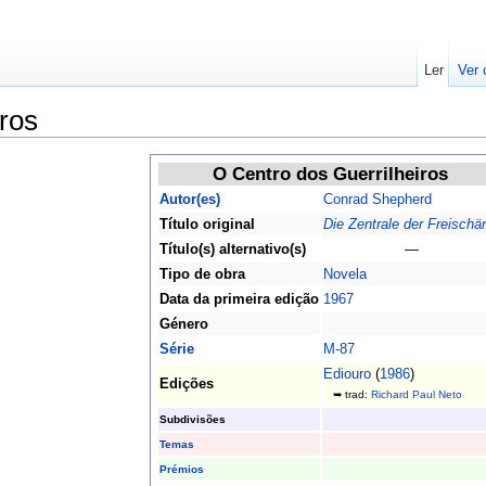
Ler
Ver 
ros
O Centro dos Guerrilheiros
Autor(es)
Conrad Shepherd
Título original
Die Zentrale der Freischär
Título(s) alternativo(s)
—
Tipo de obra
Novela
Data da primeira edição
1967
Género
Série
M-87
Ediouro
(
1986
)
Edições
➥ trad:
Richard Paul Neto
Subdivisões
Temas
Prémios