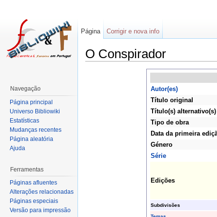
Página
Corrigir e nova info
O Conspirador
Navegação
Autor(es)
Título original
Página principal
Título(s) alternativo(s)
Universo Bibliowiki
Estatísticas
Tipo de obra
Mudanças recentes
Data da primeira ediç
Página aleatória
Género
Ajuda
Série
Ferramentas
Edições
Páginas afluentes
Alterações relacionadas
Páginas especiais
Subdivisões
Versão para impressão
Temas