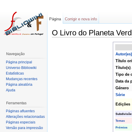
Página
Corrigir e nova info
O Livro do Planeta Ver
Navegação
Autor(es)
Título or
Página principal
Título(s)
Universo Bibliowiki
Estatísticas
Tipo de 
Mudanças recentes
Data da 
Página aleatória
Género
Ajuda
Série
Ferramentas
Edições
Páginas afluentes
Subdivisõe
Alterações relacionadas
Temas
Páginas especiais
Prémios
Versão para impressão