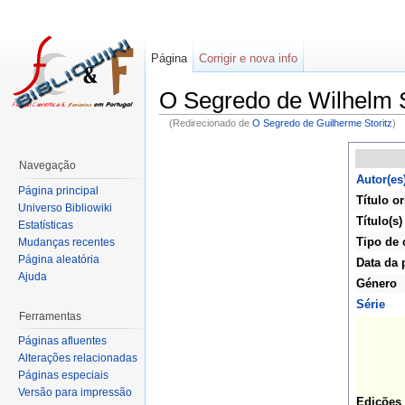
Página
Corrigir e nova info
O Segredo de Wilhelm S
(Redirecionado de
O Segredo de Guilherme Storitz
)
Navegação
Autor(es
Página principal
Título or
Universo Bibliowiki
Título(s)
Estatísticas
Tipo de 
Mudanças recentes
Página aleatória
Data da 
Ajuda
Género
Série
Ferramentas
Páginas afluentes
Alterações relacionadas
Páginas especiais
Versão para impressão
Edições