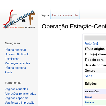
Página
Corrigir e nova info
Operação Estação-Cent
Navegação
Autor(es)
Título original
Página principal
Título(s) altern
Universo Bibliowiki
Estatísticas
Tipo de obra
Mudanças recentes
Data da primei
Página aleatória
Género
Ajuda
Série
Ferramentas
Edições
Páginas afluentes
Subdivisões
Alterações relacionadas
Temas
Páginas especiais
Prémios
Versão para impressão