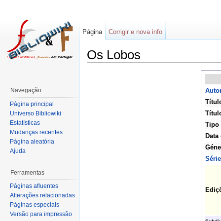
Página
Corrigir e nova info
Os Lobos
Navegação
Autor
Títul
Página principal
Títul
Universo Bibliowiki
Estatísticas
Tipo
Mudanças recentes
Data 
Página aleatória
Géne
Ajuda
Série
Ferramentas
Páginas afluentes
Ediç
Alterações relacionadas
Páginas especiais
Versão para impressão