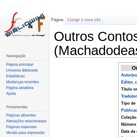
Página
Corrigir e nova info
Outros Contos
(Machadodeas
Navegação
Página principal
Ou
Universo Bibliowiki
Autor(es
Estatísticas
Mudanças recentes
Editor,
Página aleatória
Título o
Ajuda
Tradutor
Tipo de 
Ferramentas
Publica
Páginas afluentes
Coleção
Alterações relacionadas
Número
Páginas especiais
Data da 
Versão para impressão