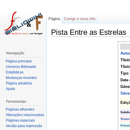
Página
Corrigir e nova info
Pista Entre as Estrelas
Navegação
Autor
Títul
Página principal
Títul
Universo Bibliowiki
Estatísticas
Tipo 
Mudanças recentes
Data 
Página aleatória
Géne
Ajuda
Série
Ferramentas
Ediç
Páginas afluentes
Subdi
Alterações relacionadas
Temas
Páginas especiais
Prémi
Versão para impressão