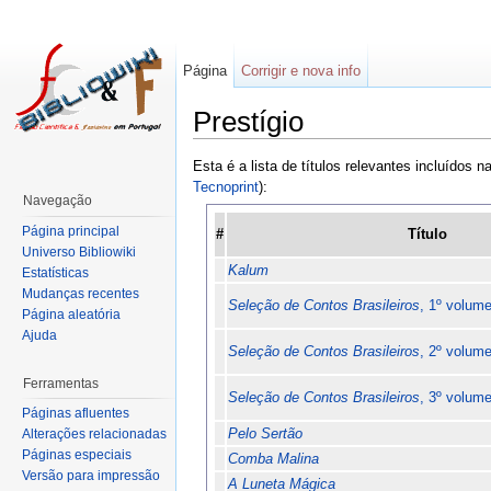
Página
Corrigir e nova info
Prestígio
Esta é a lista de títulos relevantes incluídos 
Tecnoprint
):
Navegação
Página principal
#
Título
Universo Bibliowiki
Kalum
Estatísticas
Mudanças recentes
Seleção de Contos Brasileiros
, 1º volum
Página aleatória
Ajuda
Seleção de Contos Brasileiros
, 2º volum
Ferramentas
Seleção de Contos Brasileiros
, 3º volum
Páginas afluentes
Pelo Sertão
Alterações relacionadas
Páginas especiais
Comba Malina
Versão para impressão
A Luneta Mágica