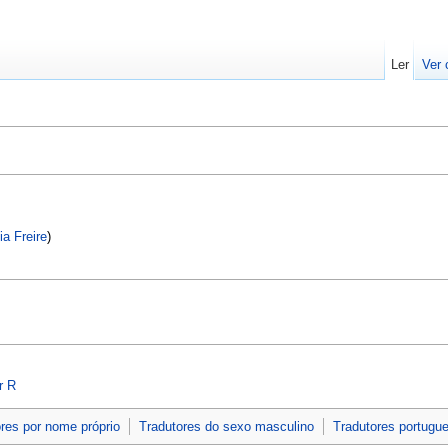
Ler
Ver 
ia Freire
)
r R
res por nome próprio
Tradutores do sexo masculino
Tradutores portugu