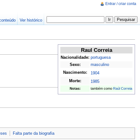
Entrar / criar conta
conteúdo
Ver histórico
Raul Correia
Nacionalidade:
portuguesa
Sexo:
masculino
Nascimento:
1904
Morte:
1985
Notas:
também como
Raúl Correia
eses
Falta parte da biografia