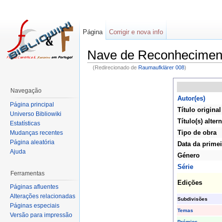
Página
Corrigir e nova info
Nave de Reconhecimen
(Redirecionado de
Raumaufklärer 008
)
Navegação
Autor(es)
Página principal
Título original
Universo Bibliowiki
Título(s) altern
Estatísticas
Tipo de obra
Mudanças recentes
Página aleatória
Data da primei
Ajuda
Género
Série
Ferramentas
Edições
Páginas afluentes
Alterações relacionadas
Subdivisões
Páginas especiais
Temas
Versão para impressão
Prémios