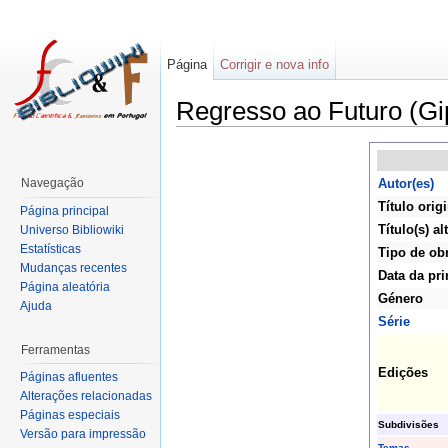
Página
Corrigir e nova info
Regresso ao Futuro (Gi
Navegação
Autor(es)
Título origi
Página principal
Título(s) al
Universo Bibliowiki
Estatísticas
Tipo de ob
Mudanças recentes
Data da pri
Página aleatória
Género
Ajuda
Série
Ferramentas
Edições
Páginas afluentes
Alterações relacionadas
Páginas especiais
Subdivisões
Versão para impressão
Temas