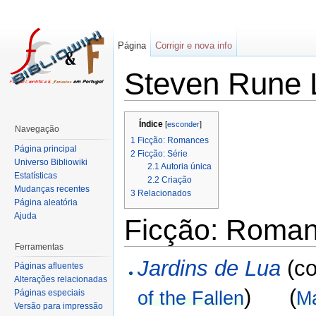
Página
Corrigir e nova info
Steven Rune 
Índice
[
esconder
]
Navegação
1
Ficção: Romances
Página principal
2
Ficção: Série
Universo Bibliowiki
2.1
Autoria única
Estatísticas
2.2
Criação
Mudanças recentes
3
Relacionados
Página aleatória
Ajuda
Ficção: Roma
Ferramentas
Jardins de Lua
(c
Páginas afluentes
Alterações relacionadas
) (
Páginas especiais
of the Fallen
Ma
Versão para impressão