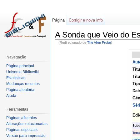
Página
Corrigir e nova info
A Sonda que Veio do E
(Redirecionado de
The Alien Probe
)
Navegação
Aut
Página principal
Títu
Universo Bibliowiki
Títu
Estatísticas
Tip
Mudanças recentes
Página aleatória
Dat
Ajuda
Gén
Sér
Ferramentas
Edi
Páginas afluentes
Alterações relacionadas
Subd
Páginas especiais
Tem
Versão para impressão
Prém