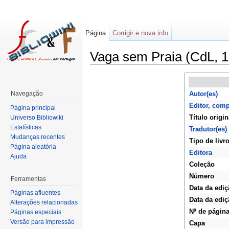
Página
Corrigir e nova info
Vaga sem Praia (CdL, 
Navegação
Autor(es)
Editor, comp
Página principal
Título origin
Universo Bibliowiki
Estatísticas
Tradutor(es)
Mudanças recentes
Tipo de livr
Página aleatória
Editora
Ajuda
Coleção
Número
Ferramentas
Data da ediç
Páginas afluentes
Data da ediç
Alterações relacionadas
Nº de págin
Páginas especiais
Versão para impressão
Capa