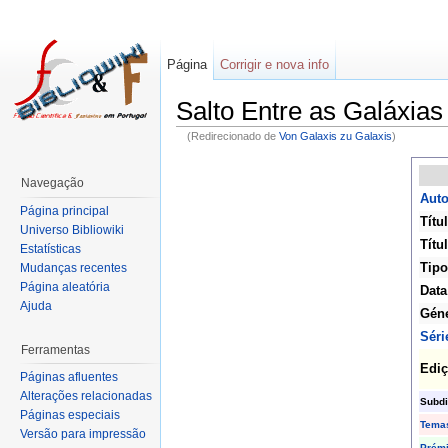
Página
Corrigir e nova info
Salto Entre as Galáxias
(Redirecionado de
Von Galaxis zu Galaxis
)
Navegação
Auto
Página principal
Títu
Universo Bibliowiki
Títu
Estatísticas
Tipo
Mudanças recentes
Página aleatória
Data
Ajuda
Gén
Séri
Ferramentas
Edi
Páginas afluentes
Alterações relacionadas
Subdi
Páginas especiais
Tema
Versão para impressão
Prém