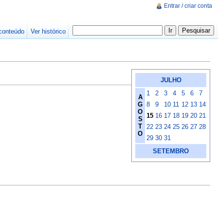
Entrar / criar conta
conteúdo
Ver histórico
JULHO
1
2
3
4
5
6
7
A
G
8
9
10
11
12
13
14
O
15
16
17
18
19
20
21
S
T
22
23
24
25
26
27
28
O
29
30
31
SETEMBRO