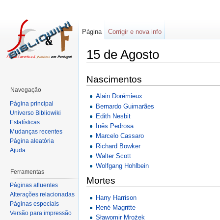
Página
Corrigir e nova info
15 de Agosto
Nascimentos
Navegação
Alain Dorémieux
Página principal
Bernardo Guimarães
Universo Bibliowiki
Edith Nesbit
Estatísticas
Inês Pedrosa
Mudanças recentes
Marcelo Cassaro
Página aleatória
Richard Bowker
Ajuda
Walter Scott
Wolfgang Hohlbein
Ferramentas
Mortes
Páginas afluentes
Alterações relacionadas
Harry Harrison
Páginas especiais
René Magritte
Versão para impressão
Sławomir Mrożek