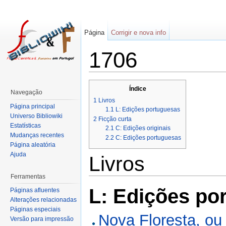
Página
Corrigir e nova info
1706
Índice
Navegação
1
Livros
Página principal
1.1
L: Edições portuguesas
Universo Bibliowiki
2
Ficção curta
Estatísticas
2.1
C: Edições originais
Mudanças recentes
2.2
C: Edições portuguesas
Página aleatória
Ajuda
Livros
Ferramentas
L: Edições po
Páginas afluentes
Alterações relacionadas
Páginas especiais
Nova Floresta, ou
Versão para impressão