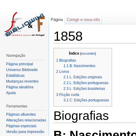
Página
Corrigir e nova info
1858
Índice
[
esconder
]
Navegação
1
Biografias
Página principal
1.1
B: Nascimentos
Universo Bibliowiki
2
Livros
Estatísticas
2.1
L: Edições originais
Mudanças recentes
2.2
L: Edições portuguesas
Página aleatória
2.3
L: Edições brasileiras
Ajuda
3
Ficção curta
3.1
C: Edições portuguesas
Ferramentas
Biografias
Páginas afluentes
Alterações relacionadas
Páginas especiais
B: Nasciment
Versão para impressão