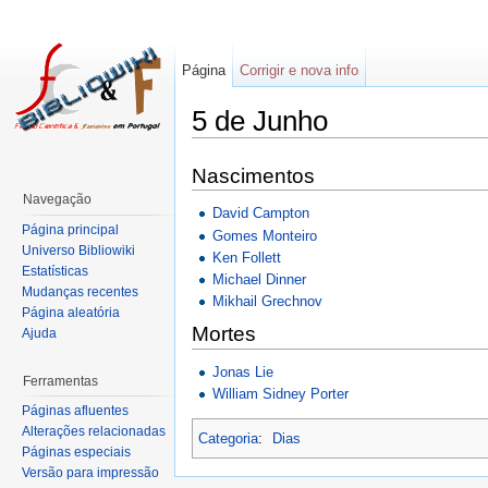
Página
Corrigir e nova info
5 de Junho
Nascimentos
Navegação
David Campton
Página principal
Gomes Monteiro
Universo Bibliowiki
Ken Follett
Estatísticas
Michael Dinner
Mudanças recentes
Mikhail Grechnov
Página aleatória
Mortes
Ajuda
Jonas Lie
Ferramentas
William Sidney Porter
Páginas afluentes
Alterações relacionadas
Categoria
:
Dias
Páginas especiais
Versão para impressão