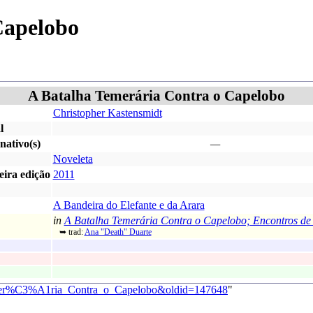
Capelobo
A Batalha Temerária Contra o Capelobo
Christopher Kastensmidt
l
rnativo(s)
—
Noveleta
eira edição
2011
A Bandeira do Elefante e da Arara
in
A Batalha Temerária Contra o Capelobo; Encontros de
➥ trad:
Ana "Death" Duarte
_Temer%C3%A1ria_Contra_o_Capelobo&oldid=147648
"