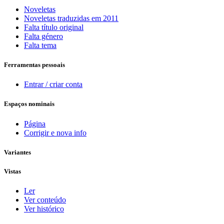
Noveletas
Noveletas traduzidas em 2011
Falta título original
Falta género
Falta tema
Ferramentas pessoais
Entrar / criar conta
Espaços nominais
Página
Corrigir e nova info
Variantes
Vistas
Ler
Ver conteúdo
Ver histórico