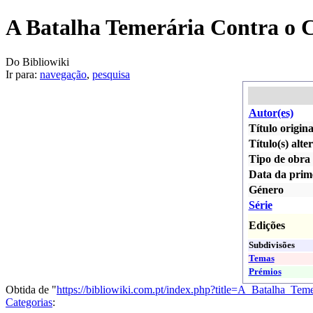
A Batalha Temerária Contra o 
Do Bibliowiki
Ir para:
navegação
,
pesquisa
Autor(es)
Título origina
Título(s) alte
Tipo de obra
Data da prim
Género
Série
Edições
Subdivisões
Temas
Prémios
Obtida de "
https://bibliowiki.com.pt/index.php?title=A_Batalha
Categorias
: