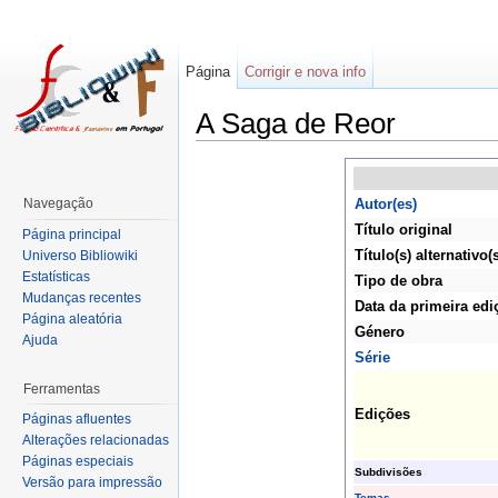
Página
Corrigir e nova info
A Saga de Reor
Navegação
Autor(es)
Título original
Página principal
Título(s) alternativo(
Universo Bibliowiki
Estatísticas
Tipo de obra
Mudanças recentes
Data da primeira edi
Página aleatória
Género
Ajuda
Série
Ferramentas
Edições
Páginas afluentes
Alterações relacionadas
Páginas especiais
Subdivisões
Versão para impressão
Temas