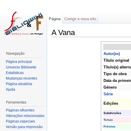
Página
Corrigir e nova info
A Vana
Navegação
Autor(es)
Título original
Página principal
Título(s) altern
Universo Bibliowiki
Estatísticas
Tipo de obra
Mudanças recentes
Data da primei
Página aleatória
Género
Ajuda
Série
Ferramentas
Edições
Páginas afluentes
Subdivisões
Alterações relacionadas
Temas
Páginas especiais
Prémios
Versão para impressão