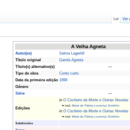
Ler
Ver 
A Velha Agneta
Autor(es)
Selma Lagerlöf
Título original
Gamla Agneta
Título(s) alternativo(s)
—
Tipo de obra
Conto curto
Data da primeira edição
1899
Género
Série
—
in
O Cocheiro da Morte e Outras Novelas 
➥ trad:
Maria de Fátima Lourenço Godinho
Edições
in
O Cocheiro da Morte e Outras Novelas 
➥ trad:
Maria de Fátima Lourenço Godinho
Subdivisões
Temas