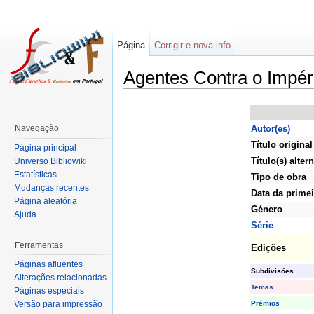
Página
Corrigir e nova info
Agentes Contra o Impér
Navegação
Autor(es)
Título original
Página principal
Título(s) altern
Universo Bibliowiki
Estatísticas
Tipo de obra
Mudanças recentes
Data da primei
Página aleatória
Género
Ajuda
Série
Ferramentas
Edições
Páginas afluentes
Subdivisões
Alterações relacionadas
Temas
Páginas especiais
Prémios
Versão para impressão