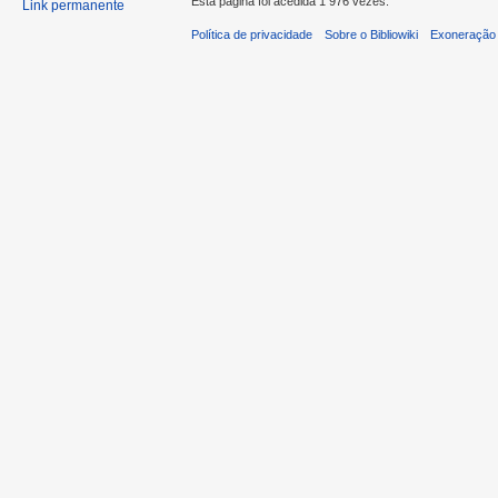
Esta página foi acedida 1 976 vezes.
Link permanente
Política de privacidade
Sobre o Bibliowiki
Exoneração 