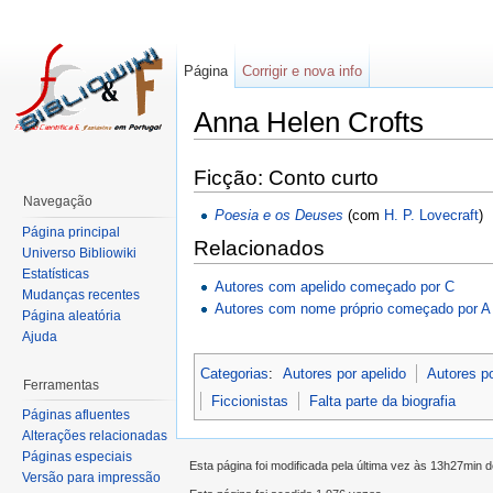
Página
Corrigir e nova info
Anna Helen Crofts
Ficção: Conto curto
Navegação
Poesia e os Deuses
(com
H. P. Lovecraft
)
Página principal
Relacionados
Universo Bibliowiki
Estatísticas
Autores com apelido começado por C
Mudanças recentes
Autores com nome próprio começado por A
Página aleatória
Ajuda
Categorias
:
Autores por apelido
Autores p
Ferramentas
Ficcionistas
Falta parte da biografia
Páginas afluentes
Alterações relacionadas
Páginas especiais
Esta página foi modificada pela última vez às 13h27min 
Versão para impressão