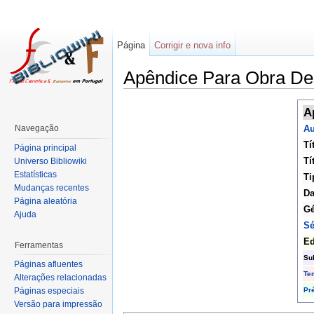
Página
Corrigir e nova info
Apêndice Para Obra De
A
Navegação
Au
Tí
Página principal
Tí
Universo Bibliowiki
Estatísticas
Ti
Mudanças recentes
Da
Página aleatória
Gé
Ajuda
Sé
Ed
Ferramentas
Su
Páginas afluentes
Te
Alterações relacionadas
Pr
Páginas especiais
Versão para impressão