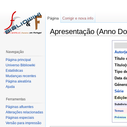
Página
Corrigir e nova info
Apresentação (Anno Do
Navegação
Autor(e
Título 
Página principal
Título(
Universo Bibliowiki
Estatísticas
Tipo d
Mudanças recentes
Data d
Página aleatória
Géner
Ajuda
Série
Ediçõe
Ferramentas
Subdivis
Páginas afluentes
Temas
Alterações relacionadas
Prémios
Páginas especiais
Versão para impressão