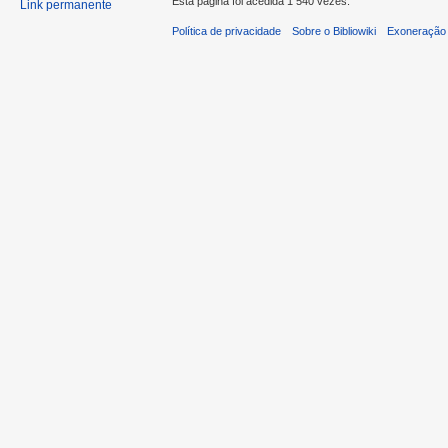
Esta página foi acedida 1 540 vezes.
Link permanente
Política de privacidade
Sobre o Bibliowiki
Exoneração 