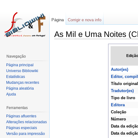
Página
Corrigir e nova info
As Mil e Uma Noites (Cl
Edição
Navegação
Página principal
Autor(es)
Universo Bibliowiki
Editor, compi
Estatísticas
Mudanças recentes
Título original
Página aleatória
Tradutor(es)
Ajuda
Tipo de livro
Editora
Ferramentas
Coleção
Páginas afluentes
Número
Alterações relacionadas
Data da ediçã
Páginas especiais
Data da edição
Versão para impressão