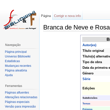
Página
Corrigir e nova info
Branca de Neve e Rosa
B
Navegação
Autor(es)
Título original
Página principal
Título(s) alternativ
Universo Bibliowiki
Estatísticas
Tipo de obra
Mudanças recentes
Data da primeira 
Página aleatória
Género
Ajuda
Série
Ferramentas
Edições
Páginas afluentes
Alterações relacionadas
Subdivisões
Páginas especiais
Temas
Versão para impressão
Prémios