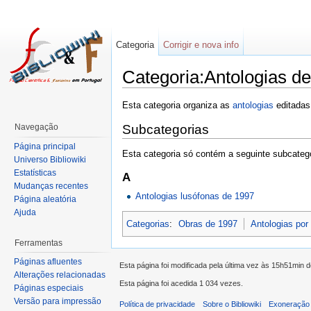
Categoria
Corrigir e nova info
Categoria:Antologias d
Esta categoria organiza as
antologias
editada
Navegação
Subcategorias
Página principal
Esta categoria só contém a seguinte subcatego
Universo Bibliowiki
Estatísticas
A
Mudanças recentes
Antologias lusófonas de 1997
Página aleatória
Ajuda
Categorias
:
Obras de 1997
Antologias por
Ferramentas
Páginas afluentes
Esta página foi modificada pela última vez às 15h51min 
Alterações relacionadas
Esta página foi acedida 1 034 vezes.
Páginas especiais
Versão para impressão
Política de privacidade
Sobre o Bibliowiki
Exoneração 