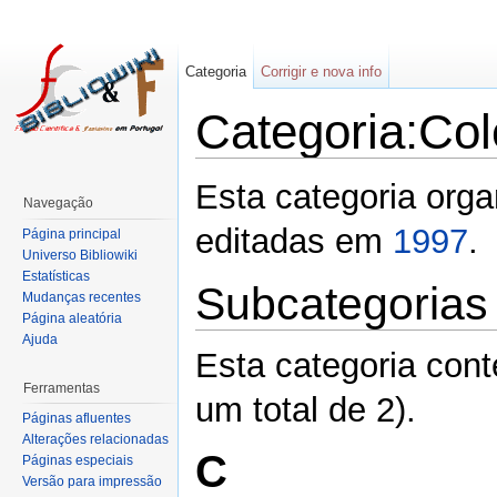
Categoria
Corrigir e nova info
Categoria:Co
Esta categoria org
Navegação
editadas em
1997
.
Página principal
Universo Bibliowiki
Estatísticas
Subcategorias
Mudanças recentes
Página aleatória
Ajuda
Esta categoria con
Ferramentas
um total de 2).
Páginas afluentes
Alterações relacionadas
C
Páginas especiais
Versão para impressão