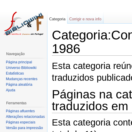
Categoria
Corrigir e nova info
Categoria:Con
1986
Navegação
Página principal
Esta categoria reú
Universo Bibliowiki
Estatísticas
traduzidos publica
Mudanças recentes
Página aleatória
Páginas na cat
Ajuda
traduzidos em
Ferramentas
Páginas afluentes
Alterações relacionadas
Esta categoria con
Páginas especiais
Versão para impressão