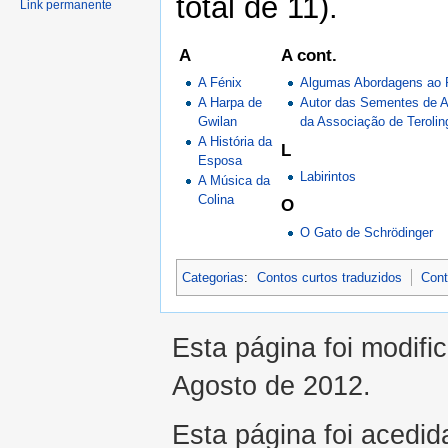
total de 11).
Link permanente
A
A cont.
A Fénix
Algumas Abordagens ao 
A Harpa de
Autor das Sementes de A
Gwilan
da Associação de Terolin
A História da
L
Esposa
Labirintos
A Música da
Colina
O
O Gato de Schrödinger
Categorias
:
Contos curtos traduzidos
Cont
Esta página foi modifi
Agosto de 2012.
Esta página foi acedid